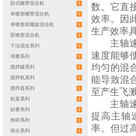
卧式螺带混合机
数。它直
单锥形螺带混合机
效率。因
单锥形双螺旋混合机
生产效率
双锥形混合机
主轴速度
干法混合系列
速度能够
球磨系列
均匀的混
搅拌罐系列
能导致混
搅拌机系列
搅拌器系列
至产生飞
机架系列
主轴速
砂磨系列
提高主轴
粉碎系列
率。但过
筛分系列